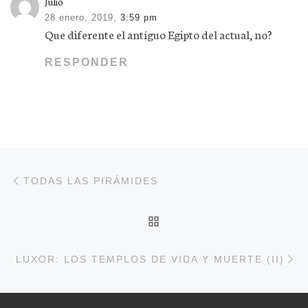
Julio
28 enero, 2019,
3:59 pm
Que diferente el antíguo Egipto del actual, no?
RESPONDER
Navegación de entradas
Entrada anterior
TODAS LAS PIRÁMIDES
VOLVER A LA LISTA DE
En
LUXOR: LOS TEMPLOS DE VIDA Y MUERTE (II)