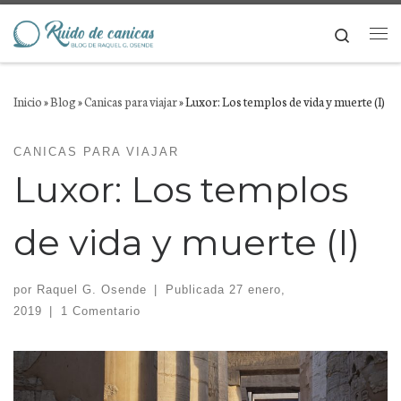
Saltar al contenido
Search
Me
Inicio
»
Blog
»
Canicas para viajar
»
Luxor: Los templos de vida y muerte (I)
CANICAS PARA VIAJAR
Luxor: Los templos
de vida y muerte (I)
por
Raquel G. Osende
|
Publicada
27 enero,
2019
|
1 Comentario