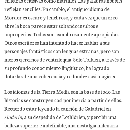
en letras oclusivas como martillos. Las palabras hobbits
reflejan sencillez. En cambio, el antiguo idioma de
Mordor es oscuro y tenebroso, y cada vez que un orco
abre la boca parece estar soltando insultos e
improperios. Todas son asombrosamente apropiadas.
Otros escritores han intentado hacer hablar a sus
personajes fantásticos con lenguas extrañas, pero son
meros ejercicios de ventriloquia. Sólo Tolkien, a través de
su profundo conocimiento lingüístico, ha logrado
dotarlas de una coherencia y redondez casi mágicas.
Los idiomas de la Tierra Media son la base de todo. Las
historias se construyen casi por inercia a partir de ellos.
Recuerdo estar leyendo la canción de Galadriel en
sindarin
, a su despedida de Lothlórien, y percibir una
belleza superior e indefinible, una nostalgia milenaria