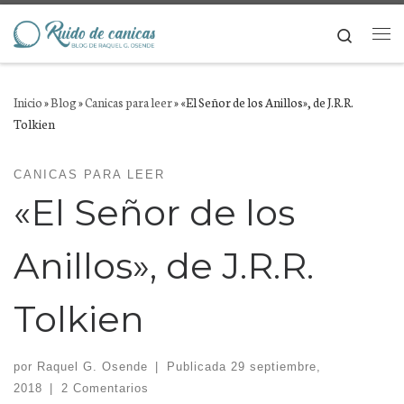
Saltar al contenido
Search
Me
Inicio
»
Blog
»
Canicas para leer
»
«El Señor de los Anillos», de J.R.R.
Tolkien
CANICAS PARA LEER
«El Señor de los
Anillos», de J.R.R.
Tolkien
por
Raquel G. Osende
|
Publicada
29 septiembre,
2018
|
2 Comentarios