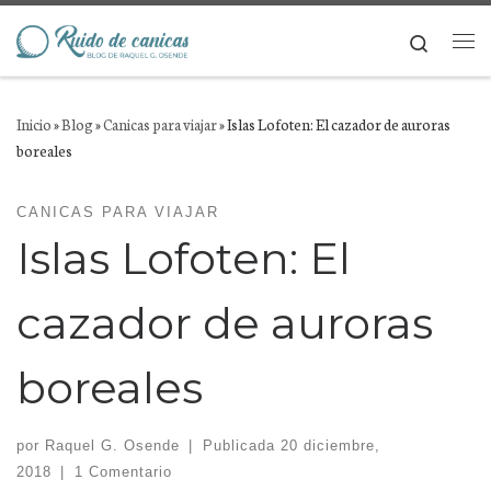
Saltar al contenido
Search
Me
Inicio
»
Blog
»
Canicas para viajar
»
Islas Lofoten: El cazador de auroras
boreales
CANICAS PARA VIAJAR
Islas Lofoten: El
cazador de auroras
boreales
por
Raquel G. Osende
|
Publicada
20 diciembre,
2018
|
1 Comentario