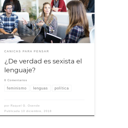
correcciones lingüísticas en el habla común para evitar
el machismo en el lenguaje e incluso han creado guías
sobre cómo deberíamos hablar para respetar a las
mujeres. A día de hoy, solo los políticos (y las políticas)
[…]
CANICAS PARA PENSAR
¿De verdad es sexista el
lenguaje?
6 Comentarios
feminismo
lenguas
política
por
Raquel G. Osende
Publicada
10 diciembre, 2018