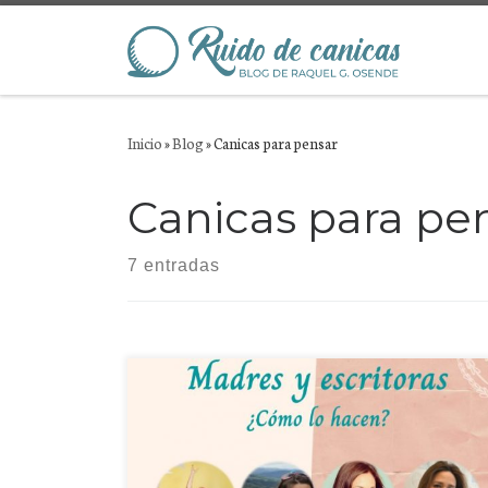
Saltar al contenido
Inicio
»
Blog
»
Canicas para pensar
Canicas para pe
7 entradas
Cuatro madres escritoras comparten su experiencia
sobre cómo compaginar la escritura, la maternidad y