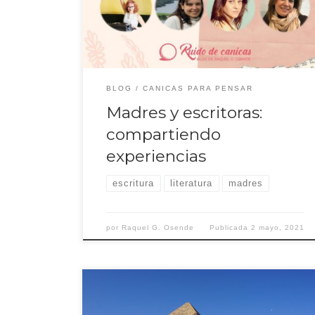
una carrera profesional.
BLOG
CANICAS PARA PENSAR
Madres y escritoras:
compartiendo
experiencias
escritura
literatura
madres
por
Raquel G. Osende
Publicada
2 mayo, 2021
Estas Navidades las he pasado en Egipto y, mientras