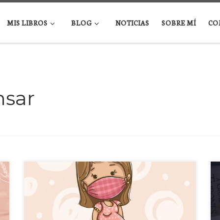
MIS LIBROS
BLOG
NOTICIAS
SOBRE MÍ
CO
nsar
Mi peor momento de la pandemia Para mí, el peor
momento de la pandemia fue el día en que,
embarazada de tres meses, me hice la primera