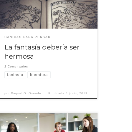
mejor en literatura fantástica desde Tolkien. Ese tipo
de afirmaciones suelen ser sospechosas, pero el título
era tan sugerente, […]
CANICAS PARA PENSAR
La fantasía debería ser
hermosa
2 Comentarios
fantasía
literatura
por
Raquel G. Osende
Publicada
8 junio, 2019
Hablemos del lenguaje inclusivo. Diversos colectivos
feministas afirman que es necesario introducir ciertas