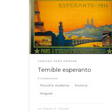
En un rincón del centro de Viena hay un museo
bastante bizarro dedicado al esperanto. Es apenas una
sala con cuatro posters y un vídeo. No lo hubiera
visitado a propósito, pero me confundí de edificio
buscando la Biblioteca Nacional. Cosas que pasan en los
viajes, y los descubrimientos inesperados […]
CANICAS PARA PENSAR
Temible esperanto
3 Comentarios
filosofía moderna
historia
lenguas
por
Raquel G. Osende