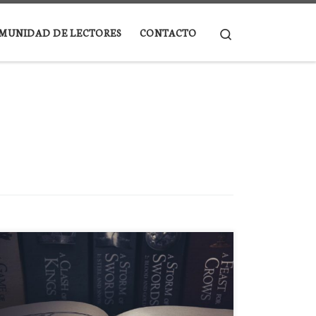
Search
MUNIDAD DE LECTORES
CONTACTO
Hace unos años, un amigo de cuyo gusto literario me
fío puso en mis manos el primer tomo de la serie
Canción de Hielo y Fuego. Me aseguró que era lo