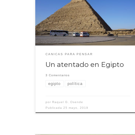
estaba allí, hubo un atentado terrorista. Nadie en
Occidente relacionó lo ocurrido con un
acontecimiento que había llenado las portadas de todos
los medios egipcios el día anterior: La visita de Al Sisi a
las Pirámides.
CANICAS PARA PENSAR
Un atentado en Egipto
3 Comentarios
egipto
política
por
Raquel G. Osende
Publicada
25 mayo, 2019