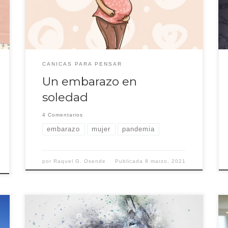
ecografía en el hospital. Ocurrió en octubre. Una
mañana fría y más gris de lo que suelen ser las mañanas
en Valencia. La […]
CANICAS PARA PENSAR
Un embarazo en
soledad
4 Comentarios
embarazo
mujer
pandemia
por
Raquel G. Osende
Publicada
8 marzo, 2021
El mundo actual es una selva de información. Estamos
tan desbordados de conocimientos que es imposible