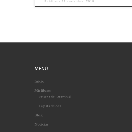
Publicada
11 noviembre, 2018
MENÚ
Inicio
Mis libros
Cruces de Estambul
La pata de oca
Blog
Noticias