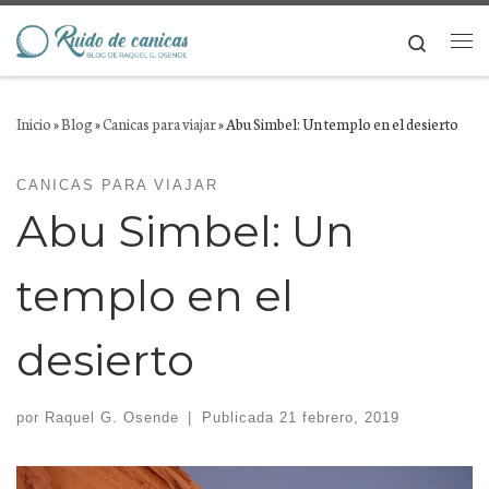
Saltar al contenido
Search
Me
Inicio
»
Blog
»
Canicas para viajar
»
Abu Simbel: Un templo en el desierto
CANICAS PARA VIAJAR
Abu Simbel: Un
templo en el
desierto
por
Raquel G. Osende
|
Publicada
21 febrero, 2019