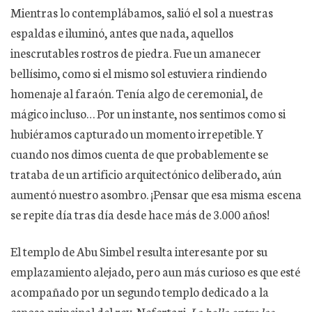
Mientras lo contemplábamos, salió el sol a nuestras
espaldas e iluminó, antes que nada, aquellos
inescrutables rostros de piedra. Fue un amanecer
bellísimo, como si el mismo sol estuviera rindiendo
homenaje al faraón. Tenía algo de ceremonial, de
mágico incluso… Por un instante, nos sentimos como si
hubiéramos capturado un momento irrepetible. Y
cuando nos dimos cuenta de que probablemente se
trataba de un artificio arquitectónico deliberado, aún
aumentó nuestro asombro. ¡Pensar que esa misma escena
se repite día tras día desde hace más de 3.000 años!
El templo de Abu Simbel resulta interesante por su
emplazamiento alejado, pero aun más curioso es que esté
acompañado por un segundo templo dedicado a la
esposa principal del rey. Nefertari.
La bella entre las